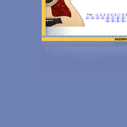
Page : |
1
|
2
|
3
|
4
|
5
|
6
|
7
|
8
|
22
|
23
|
24
|
25
|
26
|
27
|
28
|
29
|
|
43
|
44
|
45
|
46
|