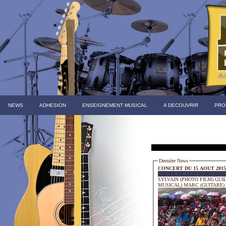
NEWS
ADHESION
ENSEIGNEMENT MUSICAL
A DECOUVRIR
PRO
Dernière News
CONCERT DU 15 AOUT 2015
EQUIPE DE JAZZ BOND ASS
SYLVAIN (PHOTO FILM) GUILLAUME (TA
MUSICAL) MARC (GUITARE)